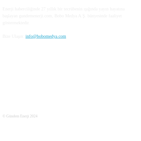
Enerji haberciliğinde 27 yıllık bir tecrübenin ışığında yayın hayatına
başlayan gundemenerji.com, Bobo Medya A.Ş. bünyesinde faaliyet
göstermektedir.
Bize Ulaşın:
info@bobomedya.com
Bizi Takip Edin
© Gündem Enerji 2024