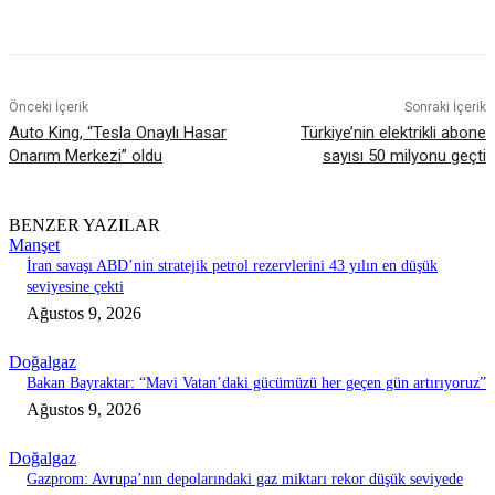
Önceki İçerik
Sonraki İçerik
Auto King, “Tesla Onaylı Hasar
Türkiye’nin elektrikli abone
Onarım Merkezi” oldu
sayısı 50 milyonu geçti
BENZER YAZILAR
Manşet
İran savaşı ABD’nin stratejik petrol rezervlerini 43 yılın en düşük
seviyesine çekti
Ağustos 9, 2026
Doğalgaz
Bakan Bayraktar: “Mavi Vatan’daki gücümüzü her geçen gün artırıyoruz”
Ağustos 9, 2026
Doğalgaz
Gazprom: Avrupa’nın depolarındaki gaz miktarı rekor düşük seviyede