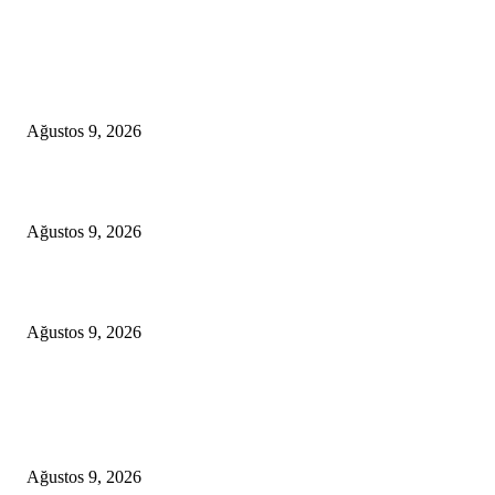
Editörün Seçimleri
İran savaşı ABD’nin stratejik petrol rezervlerini 43 yılın en düşük seviyesi
çekti
Ağustos 9, 2026
Bakan Bayraktar: “Mavi Vatan’daki gücümüzü her geçen gün artırıyoruz”
Ağustos 9, 2026
Gazprom: Avrupa’nın depolarındaki gaz miktarı rekor düşük seviyede
Ağustos 9, 2026
Popüler Yazılar
İran savaşı ABD’nin stratejik petrol rezervlerini 43 yılın en düşük seviyesi
çekti
Ağustos 9, 2026