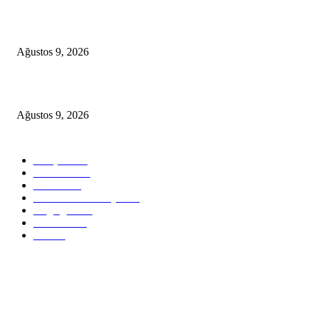
Bakan Bayraktar: “Mavi Vatan’daki gücümüzü her geçen gün artırıyoruz”
Ağustos 9, 2026
Gazprom: Avrupa’nın depolarındaki gaz miktarı rekor düşük seviyede
Ağustos 9, 2026
Popüler Kategoriler
Manşet
6044
Elektrik
2450
Petrol
1754
Yenilenebilir Enerji
1100
Doğalgaz
907
Mobilite
647
Video
0
Hakkımızda