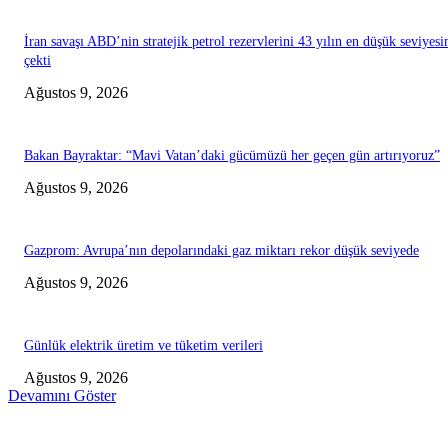
İran savaşı ABD’nin stratejik petrol rezervlerini 43 yılın en düşük seviyesi
çekti
Ağustos 9, 2026
Bakan Bayraktar: “Mavi Vatan’daki gücümüzü her geçen gün artırıyoruz”
Ağustos 9, 2026
Gazprom: Avrupa’nın depolarındaki gaz miktarı rekor düşük seviyede
Ağustos 9, 2026
Günlük elektrik üretim ve tüketim verileri
Ağustos 9, 2026
Devamını Göster