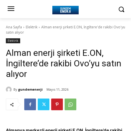
Ana Sayfa
Elektrik
Alman enerji şirketi E.ON, İngiltere'de rakibi Ovo'yu
satın alıyor
Elektrik
Alman enerji şirketi E.ON,
İngiltere’de rakibi Ovo’yu satın
alıyor
By
gundemenerji
Mayıs 11, 2026
Almanya merkezli enerji şirketi E.ON, İngiltere’de rakibi