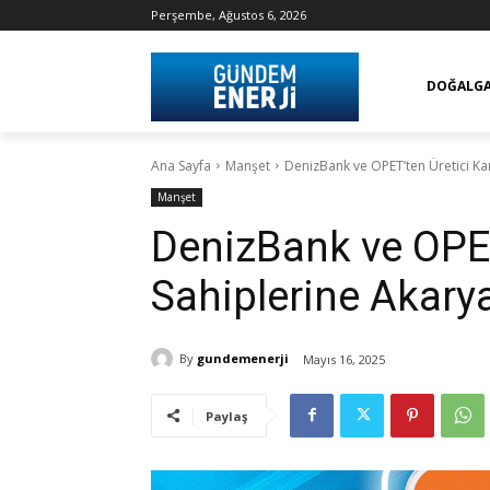
Perşembe, Ağustos 6, 2026
DOĞALG
Ana Sayfa
Manşet
DenizBank ve OPET’ten Üretici Kart
Manşet
DenizBank ve OPET
Sahiplerine Akaryak
By
gundemenerji
Mayıs 16, 2025
Paylaş