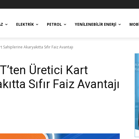
AZ
ELEKTRIK
PETROL
YENILENEBILIR ENERJI
MOBI
 Sahiplerine Akaryakıtta Sıfır Faiz Avantajı
’ten Üretici Kart
ıtta Sıfır Faiz Avantajı