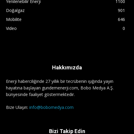
Yenilenebilir Enerji
1100
Doğalgaz
901
Mobilite
646
Video
0
Hakkımızda
Enerji haberciliğinde 27 yıllık bir tecrübenin ışığında yayın
hayatına başlayan gundemenerji.com, Bobo Medya A.Ş.
bünyesinde faaliyet göstermektedir.
Bize Ulaşın:
info@bobomedya.com
Bizi Takip Edin