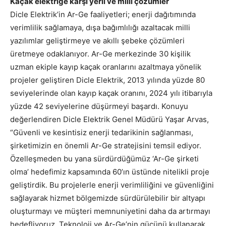
Kaçak elektriğe karşı yerli ve milli çözümler
Dicle Elektrik’in Ar-Ge faaliyetleri; enerji dağıtımında
verimlilik sağlamaya, dışa bağımlılığı azaltacak milli
yazılımlar geliştirmeye ve akıllı şebeke çözümleri
üretmeye odaklanıyor. Ar-Ge merkezinde 30 kişilik
uzman ekiple kayıp kaçak oranlarını azaltmaya yönelik
projeler geliştiren Dicle Elektrik, 2013 yılında yüzde 80
seviyelerinde olan kayıp kaçak oranını, 2024 yılı itibarıyla
yüzde 42 seviyelerine düşürmeyi başardı. Konuyu
değerlendiren Dicle Elektrik Genel Müdürü Yaşar Arvas,
“Güvenli ve kesintisiz enerji tedarikinin sağlanması,
şirketimizin en önemli Ar-Ge stratejisini temsil ediyor.
Özelleşmeden bu yana sürdürdüğümüz ‘Ar-Ge şirketi
olma’ hedefimiz kapsamında 60’ın üstünde nitelikli proje
geliştirdik. Bu projelerle enerji verimliliğini ve güvenliğini
sağlayarak hizmet bölgemizde sürdürülebilir bir altyapı
oluşturmayı ve müşteri memnuniyetini daha da artırmayı
hedefliyoruz. Teknoloji ve Ar-Ge’nin gücünü kullanarak