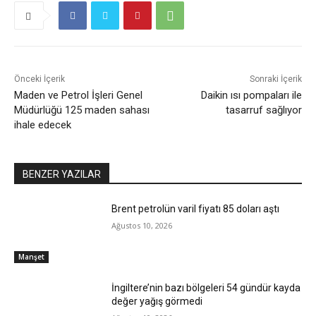
Önceki İçerik
Sonraki İçerik
Maden ve Petrol İşleri Genel
Daikin ısı pompaları ile
Müdürlüğü 125 maden sahası
tasarruf sağlıyor
ihale edecek
BENZER YAZILAR
Brent petrolün varil fiyatı 85 doları aştı
Ağustos 10, 2026
Manşet
İngiltere’nin bazı bölgeleri 54 gündür kayda
değer yağış görmedi